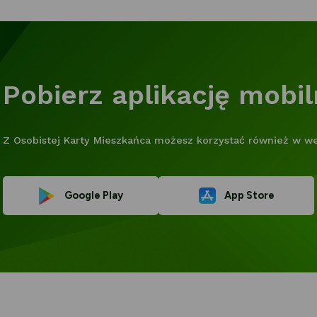
Pobierz aplikację mobi
Z Osobistej Karty Mieszkańca możesz korzystać również w wers
Link
Link
Google Play
App Store
otwiera
otwiera
się
się
w
w