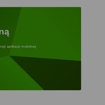
lną
ji aplikacji mobilnej