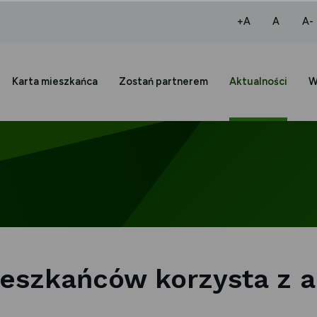
większa czcio
normaln
+A
A
A-
Karta mieszkańca
Zostań partnerem
Aktualności
W
eszkańców korzysta z ap