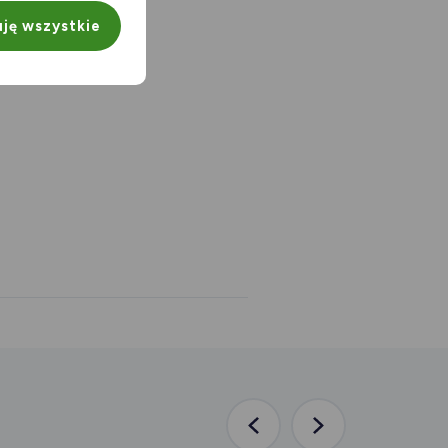
ję wszystkie
Poprzednia
Następna