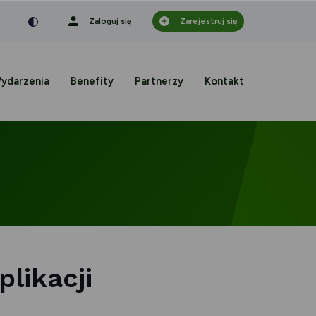
nka
a czcionka
mniejsza czcionka
Zaloguj się
Zarejestruj się
ydarzenia
Benefity
Partnerzy
Kontakt
likacji