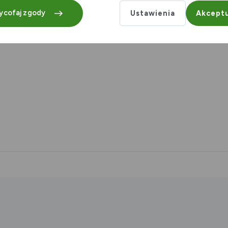
ycofaj zgody
Ustawienia
Akceptu