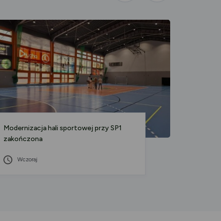
aktualność
aktualność
Modernizacja hali sportowej przy SP1
Godzina
zakończona
01 S
Wczoraj