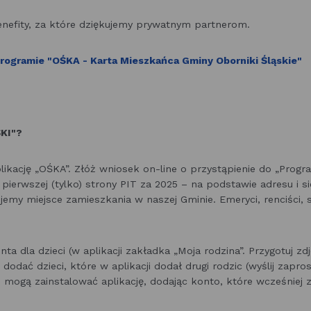
 benefity, za które dziękujemy prywatnym partnerom.
programie "OŚKA - Karta Mieszkańca Gminy Oborniki Śląskie"
ŚKI"?
likację „OŚKA”. Złóż wniosek on-line o przystąpienie do „Progr
e pierwszej (tylko) strony PIT za 2025 – na podstawie adresu i s
emy miejsce zamieszkania w naszej Gminie. Emeryci, renciści, s
nta dla dzieci (w aplikacji zakładka „Moja rodzina”. Przygotuj zd
dodać dzieci, które w aplikacji dodał drugi rodzic (wyślij zapros
 mogą zainstalować aplikację, dodając konto, które wcześniej za