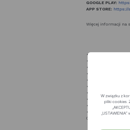
GOOGLE PLAY:
https
APP STORE:
https:/
Więcej informacji na 
W związku z kor
pliki cookies
„AKCEPTUJ
„USTAWIENIA” w
02-07-2026