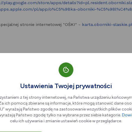
://play.google.com/store/apps/details?id=pl.resident.oborniki.sl
/apps.apple.com/pl/app/o%C5%9Bka-oborniki-%C5%9Bl%C4%85
specjalnej stronie internetowej "OŚKI" -
karta.oborniki-slaskie.p
Ustawienia Twojej prywatności
zystaniem z tej strony internetowej, na Państwa urządzeniu końcowy
. Za ich pomocą zbierane są informacje, które mogą stanowić dane oso
” wyrażają Państwo zgodę na zastosowanie wszystkich plików cookie
yrażają Państwo zgodę tylko na wybrane przez siebie kategorie.
Dowie
celu ich używania i zmianie ustawień cookie w przeglądarce.