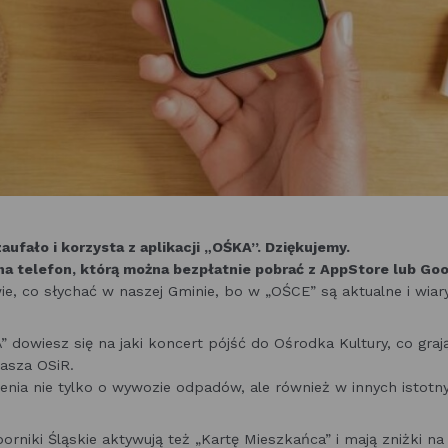
ufało i korzysta z aplikacji „OŚKA”. Dziękujemy.
na telefon, którą można bezpłatnie pobrać z AppStore lub Goo
, co słychać w naszej Gminie, bo w „OŚCE” są aktualne i wiar
A” dowiesz się na jaki koncert pójść do Ośrodka Kultury, co grają
rasza OSiR.
nia nie tylko o wywozie odpadów, ale również w innych istotn
rniki Śląskie aktywują też „Kartę Mieszkańca” i mają zniżki na