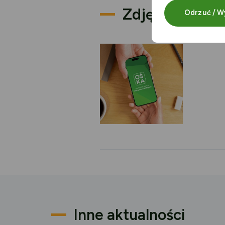
Zdjęcia
Odrzuć / W
Inne aktualności