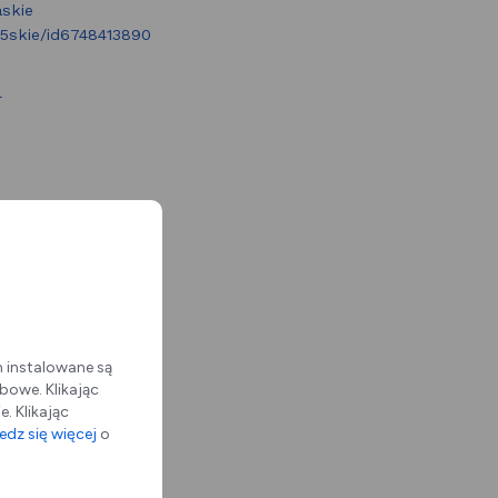
askie
skie/id6748413890
l
m instalowane są
bowe. Klikając
. Klikając
dz się więcej
o