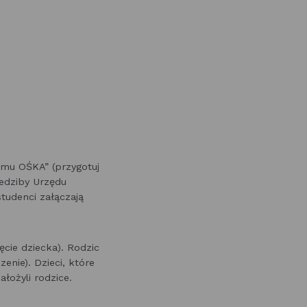
amu OŚKA” (przygotuj
iedziby Urzędu
tudenci załączają
jęcie dziecka). Rodzic
zenie). Dzieci, które
łożyli rodzice.