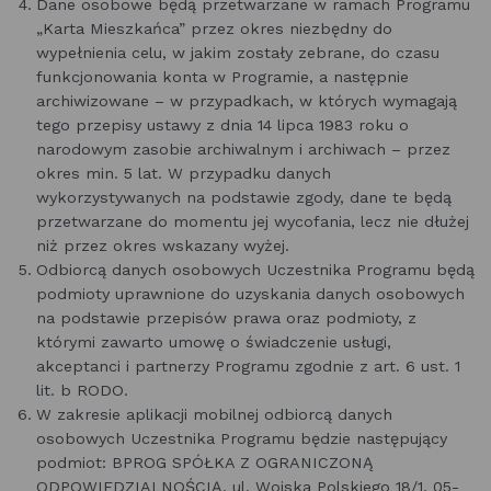
Dane osobowe będą przetwarzane w ramach Programu
„Karta Mieszkańca” przez okres niezbędny do
wypełnienia celu, w jakim zostały zebrane, do czasu
funkcjonowania konta w Programie, a następnie
archiwizowane – w przypadkach, w których wymagają
tego przepisy ustawy z dnia 14 lipca 1983 roku o
narodowym zasobie archiwalnym i archiwach – przez
okres min. 5 lat. W przypadku danych
wykorzystywanych na podstawie zgody, dane te będą
przetwarzane do momentu jej wycofania, lecz nie dłużej
niż przez okres wskazany wyżej.
Odbiorcą danych osobowych Uczestnika Programu będą
podmioty uprawnione do uzyskania danych osobowych
na podstawie przepisów prawa oraz podmioty, z
którymi zawarto umowę o świadczenie usługi,
akceptanci i partnerzy Programu zgodnie z art. 6 ust. 1
lit. b RODO.
W zakresie aplikacji mobilnej odbiorcą danych
osobowych Uczestnika Programu będzie następujący
podmiot: BPROG SPÓŁKA Z OGRANICZONĄ
ODPOWIEDZIALNOŚCIĄ, ul. Wojska Polskiego 18/1, 05-