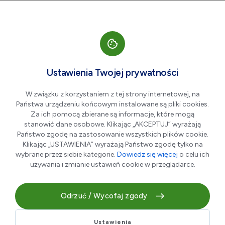
Przejdź do nawigacji strony
Przejdź do treści
Przejdź do stopki
większa czcionka
normalna czcionka
mniejsza czc
+A
A
A-
Men
Regulamin
Ustawienia Twojej prywatności
W związku z korzystaniem z tej strony internetowej, na
Państwa urządzeniu końcowym instalowane są pliki cookies.
Za ich pomocą zbierane są informacje, które mogą
stanowić dane osobowe. Klikając „AKCEPTUJ” wyrażają
Regulamin przyznawania i korzystania z „OŚKA” Karty
Państwo zgodę na zastosowanie wszystkich plików cookie.
Mieszkańca Gminy Oborniki Śląskie
Klikając „USTAWIENIA” wyrażają Państwo zgodę tylko na
wybrane przez siebie kategorie.
Dowiedz się więcej
o celu ich
używania i zmianie ustawień cookie w przeglądarce.
§ 1. [Podstawowe pojęcia]
Użyte w regulaminie określenia oznaczają:
Odrzuć / Wycofaj zgody
Karta Mieszkańca
– Karta stanowiąca nośnik danych w
Ustawienia