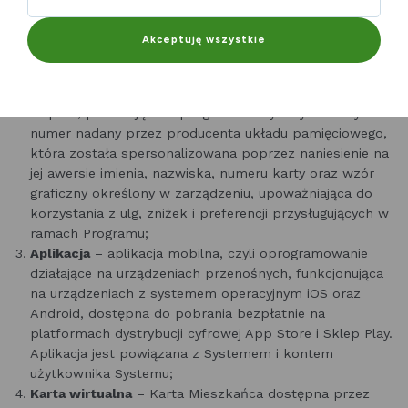
formie plastikowej Karty fizycznej lub Karty wirtualnej
uprawniającej do korzystania z ulg, zniżek i preferencji
Akceptuję wszystkie
oferowanych przez Organizatora i Partnerów Programu;
Karta fizyczna
– Karta Mieszkańca, której nośnikiem
jest zbliżeniowa elektroniczna karta plastikowa z
chipem, posiadająca zaprogramowany indywidualny
numer nadany przez producenta układu pamięciowego,
która została spersonalizowana poprzez naniesienie na
jej awersie imienia, nazwiska, numeru karty oraz wzór
graficzny określony w zarządzeniu, upoważniająca do
korzystania z ulg, zniżek i preferencji przysługujących w
ramach Programu;
Aplikacja
– aplikacja mobilna, czyli oprogramowanie
działające na urządzeniach przenośnych, funkcjonująca
na urządzeniach z systemem operacyjnym iOS oraz
Android, dostępna do pobrania bezpłatnie na
platformach dystrybucji cyfrowej App Store i Sklep Play.
Aplikacja jest powiązana z Systemem i kontem
użytkownika Systemu;
Karta wirtualna
– Karta Mieszkańca dostępna przez