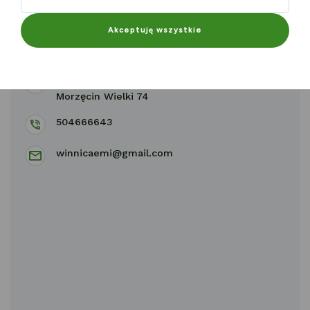
Akceptuję wszystkie
Winnica EMI
Morzęcin Wielki 55-120
Morzęcin Wielki 74
504666643
winnicaemi@gmail.com