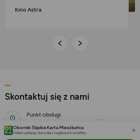
Kino Astra
Poprzednia
Następna
aktualność
aktualność
Skontaktuj się z nami
Punkt obsługi
Urząd Miejski w Obornikach Śląskich
Oborniki Śląskie Karta Mieszkańca
ul. Trzebnicka 1, 55-120 Oborniki Śląskie
Pobierz aplikację i skorzystaj z wyjątkowych benefitów
za