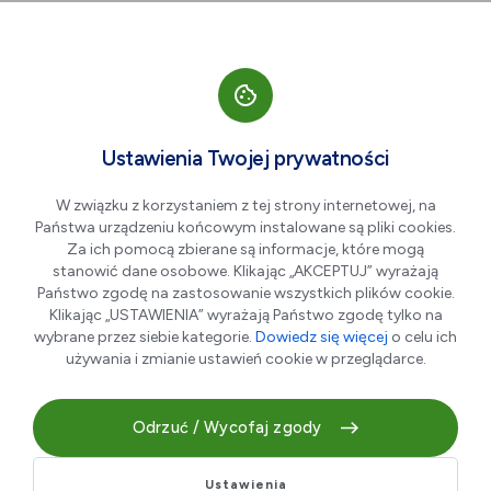
Przejdź do nawigacji strony
Przejdź do treści
Przejdź do stopki
większa czcionka
normalna czcionka
mniejsza czc
+A
A
A-
Men
Winnica EMI
Ustawienia Twojej prywatności
W związku z korzystaniem z tej strony internetowej, na
Państwa urządzeniu końcowym instalowane są pliki cookies.
Za ich pomocą zbierane są informacje, które mogą
stanowić dane osobowe. Klikając „AKCEPTUJ” wyrażają
Państwo zgodę na zastosowanie wszystkich plików cookie.
Klikając „USTAWIENIA” wyrażają Państwo zgodę tylko na
wybrane przez siebie kategorie.
Dowiedz się więcej
o celu ich
używania i zmianie ustawień cookie w przeglądarce.
Butikowa winnica ludzi z pasją do tworzenia magicznego
wina.
Odrzuć / Wycofaj zgody
Ustawienia