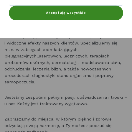
podstawowej twarzy i ciała , medycyny estetycznej,
dermatologii, kosmetologii zaawansowanej oraz terapii
Akceptuję wszystkie
leczniczych.
Pracujemy na sprawdzonych, medycznych urządzeniach
premium, dbając o maksymalny komfort, bezpieczeństwo
i widoczne efekty naszych klientów. Specjalizujemy się
m.in. w zabiegach :odmładzających,
pielęgnacyjnych,laserowych, leczniczych, terapiach
problemów skórnych, dermatologii, modelowania ciała,
odchudzania, leczenia blizn, a także nowoczesnych
procedurach diagnostyki stanu organizmu i poprawy
samopoczucia.
Jesteśmy zespołem pełnym pasji, doświadczenia i troski –
u nas Każdy jest traktowany wyjątkowo.
Zapraszamy do miejsca, w którym piękno i zdrowie
odzyskują
swoją harmonię, a Ty możesz poczuć się