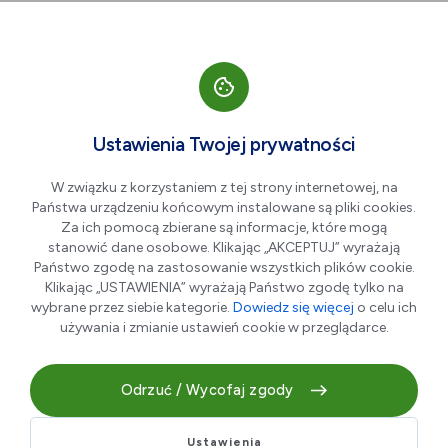
Przejdź do nawigacji strony
Przejdź do treści
Przejdź do stopki
większa czcionka
normalna czcionka
mniejsza czc
+A
A
A-
Men
Klinika Urody Gineka
Ustawienia Twojej prywatności
W związku z korzystaniem z tej strony internetowej, na
Państwa urządzeniu końcowym instalowane są pliki cookies.
Za ich pomocą zbierane są informacje, które mogą
stanowić dane osobowe. Klikając „AKCEPTUJ” wyrażają
Państwo zgodę na zastosowanie wszystkich plików cookie.
Klikając „USTAWIENIA” wyrażają Państwo zgodę tylko na
wybrane przez siebie kategorie.
Dowiedz się więcej
o celu ich
używania i zmianie ustawień cookie w przeglądarce.
Witamy w miejscu, gdzie profesjonalizm łączy się z
luksusem, a pielęgnacja staje się prawdziwą
Odrzuć / Wycofaj zgody
przyjemnością. W Klinice Urody Gineka w Pracowni Piękna
oferujemy najwyższej klasy zabiegi z zakresu kosmetyki
Ustawienia